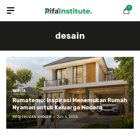
Skip
0
to
content
desain
BERITA
Rumatemu: Inspirasi Menemukan Rumah
Nyaman untuk Keluarga Modern
RIFQI FAUZAN SHOLEH
July 6, 2026