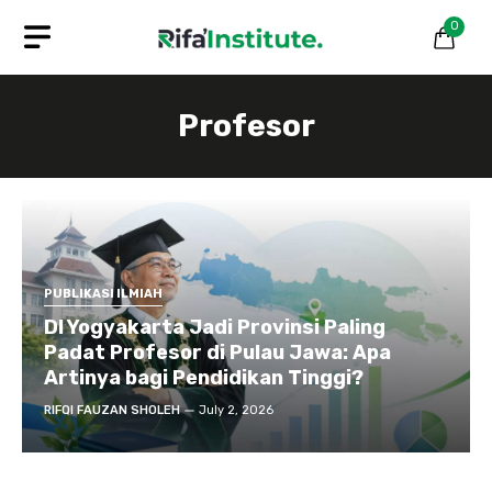
Skip
0
to
content
Profesor
PUBLIKASI ILMIAH
DI Yogyakarta Jadi Provinsi Paling
Padat Profesor di Pulau Jawa: Apa
Artinya bagi Pendidikan Tinggi?
RIFQI FAUZAN SHOLEH
July 2, 2026