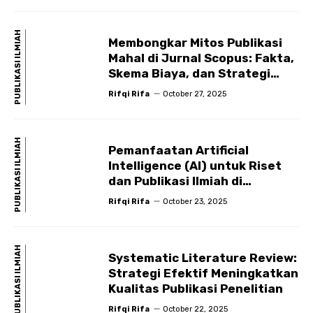
PUBLIKASI ILMIAH
Membongkar Mitos Publikasi
Mahal di Jurnal Scopus: Fakta,
Skema Biaya, dan Strategi
Publikasi Efektif
Rifqi Rifa
October 27, 2025
PUBLIKASI ILMIAH
Pemanfaatan Artificial
Intelligence (AI) untuk Riset
dan Publikasi Ilmiah di
Perguruan Tinggi
Rifqi Rifa
October 23, 2025
PUBLIKASI ILMIAH
Systematic Literature Review:
Strategi Efektif Meningkatkan
Kualitas Publikasi Penelitian
Rifqi Rifa
October 22, 2025